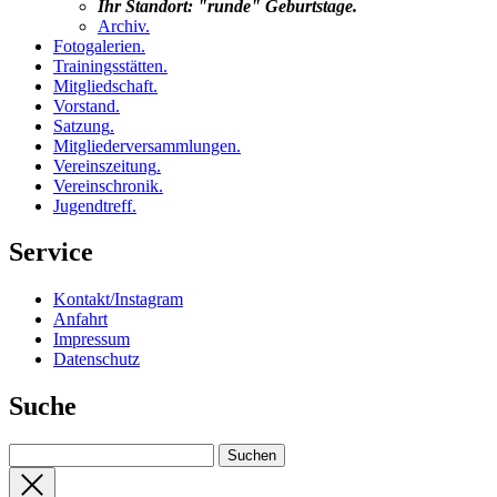
Ihr Standort:
"runde" Geburtstage
.
Archiv
.
Fotogalerien
.
Trainingsstätten
.
Mitgliedschaft
.
Vorstand
.
Satzung
.
Mitgliederversammlungen
.
Vereinszeitung
.
Vereinschronik
.
Jugendtreff
.
Service
Kontakt/Instagram
Anfahrt
Impressum
Datenschutz
Suche