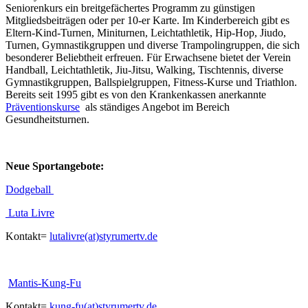
Seniorenkurs ein breitgefächertes Programm zu günstigen
Mitgliedsbeiträgen oder per 10-er Karte. Im Kinderbereich gibt es
Eltern-Kind-Turnen, Miniturnen, Leichtathletik, Hip-Hop, Jiudo,
Turnen, Gymnastikgruppen und diverse Trampolingruppen, die sich
besonderer Beliebtheit erfreuen. Für Erwachsene bietet der Verein
Handball, Leichtathletik, Jiu-Jitsu, Walking, Tischtennis, diverse
Gymnastikgruppen, Ballspielgruppen, Fitness-Kurse und Triathlon.
Bereits seit 1995 gibt es von den Krankenkassen anerkannte
Präventionskurse
als ständiges Angebot im Bereich
Gesundheitsturnen.
Neue Sportangebote:
Dodgeball
Luta Livre
Kontakt=
lutalivre(at)styrumertv.de
Mantis-Kung-Fu
Kontakt=
kung-fu(at)styrumertv.de