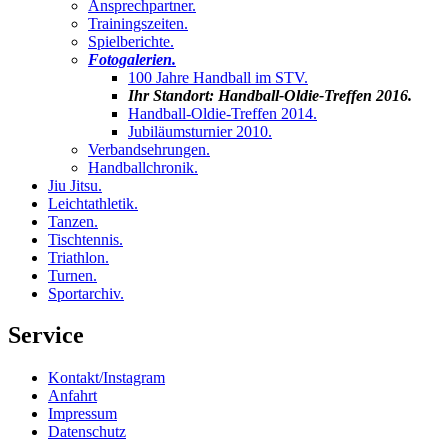
Ansprechpartner
.
Trainingszeiten
.
Spielberichte
.
Fotogalerien
.
100 Jahre Handball im STV
.
Ihr Standort:
Handball-Oldie-Treffen 2016
.
Handball-Oldie-Treffen 2014
.
Jubiläumsturnier 2010
.
Verbandsehrungen
.
Handballchronik
.
Jiu Jitsu
.
Leichtathletik
.
Tanzen
.
Tischtennis
.
Triathlon
.
Turnen
.
Sportarchiv
.
Service
Kontakt/Instagram
Anfahrt
Impressum
Datenschutz