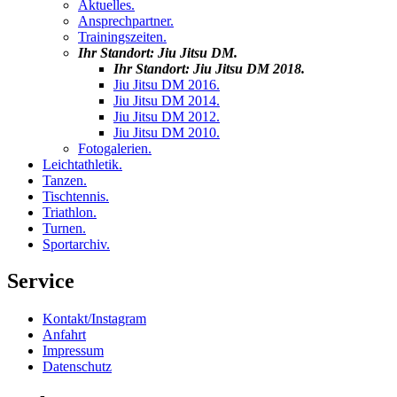
Aktuelles
.
Ansprechpartner
.
Trainingszeiten
.
Ihr Standort:
Jiu Jitsu DM
.
Ihr Standort:
Jiu Jitsu DM 2018
.
Jiu Jitsu DM 2016
.
Jiu Jitsu DM 2014
.
Jiu Jitsu DM 2012
.
Jiu Jitsu DM 2010
.
Fotogalerien
.
Leichtathletik
.
Tanzen
.
Tischtennis
.
Triathlon
.
Turnen
.
Sportarchiv
.
Service
Kontakt/Instagram
Anfahrt
Impressum
Datenschutz