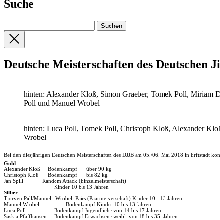
Suche
Deutsche Meisterschaften des Deutschen Ji
hinten: Alexander Kloß, Simon Graeber, Tomek Poll, Miriam Dex
Poll und Manuel Wrobel
hinten: Luca Poll, Tomek Poll, Christoph Kloß, Alexander Kloß
Wrobel
Bei den diesjährigen Deutschen Meisterschaften des DJJB am 05./06. Mai 2018 in Erftstadt ko
Gold
Alexander Kloß Bodenkampf
über 90 kg
Christoph Kloß Bodenkampf
bis 82 kg
Jan Spill
Random Attack (Einzelmeisterschaft)
Kinder 10 bis 13 Jahren
Silber
Tjorven Poll/Manuel Wrobel Pairs (Paarmeisterschaft) Kinder 10 - 13 Jahren
Manuel Wrobel
Bodenkampf Kinder 10 bis 13 Jahren
Luca Poll
Bodenkampf Jugendliche von 14 bis 17 Jahren
Saskia Pfaffhausen
Bodenkampf Erwachsene weibl. von 18 bis 35 Jahren