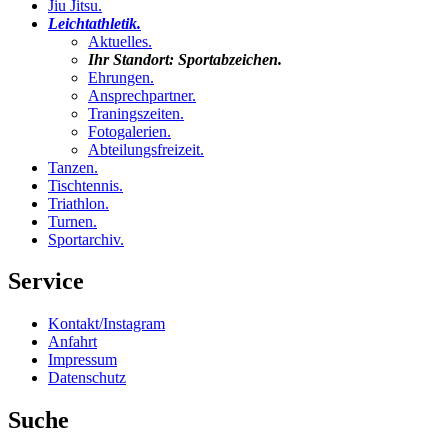
Jiu Jitsu
.
Leichtathletik
.
Aktuelles
.
Ihr Standort:
Sportabzeichen
.
Ehrungen
.
Ansprechpartner
.
Traningszeiten
.
Fotogalerien
.
Abteilungsfreizeit
.
Tanzen
.
Tischtennis
.
Triathlon
.
Turnen
.
Sportarchiv
.
Service
Kontakt/Instagram
Anfahrt
Impressum
Datenschutz
Suche