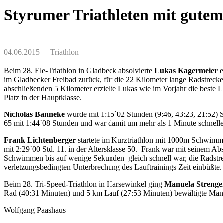
Styrumer Triathleten mit gutem
04.06.2015
Triathlon
Beim 28. Ele-Triathlon in Gladbeck absolvierte
Lukas Kagermeier
e
im Gladbecker Freibad zurück, für die 22 Kilometer lange Radstrecke 
abschließenden 5 Kilometer erzielte Lukas wie im Vorjahr die beste L
Platz in der Hauptklasse.
Nicholas Banneke
wurde mit 1:15`02 Stunden (9:46, 43:23, 21:52) Si
65 mit 1:44`08 Stunden und war damit um mehr als 1 Minute schneller
Frank Lichtenberger
startete im Kurztriathlon mit 1000m Schwimm
mit 2:29`00 Std. 11. in der Altersklasse 50. Frank war mit seinem Ab
Schwimmen bis auf wenige Sekunden gleich schnell war, die Radstrec
verletzungsbedingten Unterbrechung des Lauftrainings Zeit einbüßte
Beim 28. Tri-Speed-Triathlon in Harsewinkel ging
Manuela Strenge
Rad (40:31 Minuten) und 5 km Lauf (27:53 Minuten) bewältigte Manue
Wolfgang Paashaus