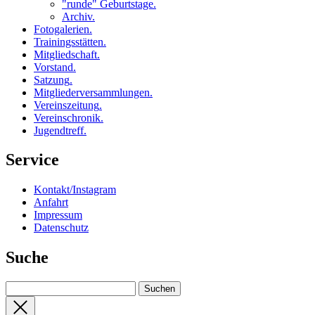
"runde" Geburtstage
.
Archiv
.
Fotogalerien
.
Trainingsstätten
.
Mitgliedschaft
.
Vorstand
.
Satzung
.
Mitgliederversammlungen
.
Vereinszeitung
.
Vereinschronik
.
Jugendtreff
.
Service
Kontakt/Instagram
Anfahrt
Impressum
Datenschutz
Suche