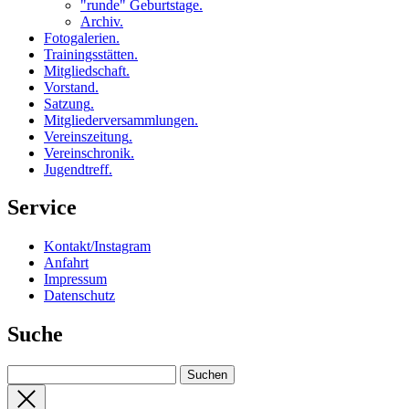
"runde" Geburtstage
.
Archiv
.
Fotogalerien
.
Trainingsstätten
.
Mitgliedschaft
.
Vorstand
.
Satzung
.
Mitgliederversammlungen
.
Vereinszeitung
.
Vereinschronik
.
Jugendtreff
.
Service
Kontakt/Instagram
Anfahrt
Impressum
Datenschutz
Suche