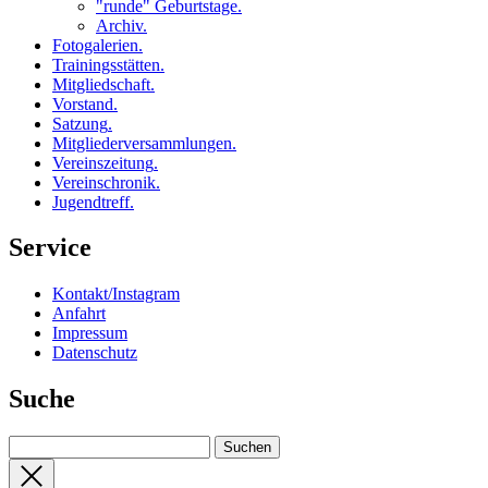
"runde" Geburtstage
.
Archiv
.
Fotogalerien
.
Trainingsstätten
.
Mitgliedschaft
.
Vorstand
.
Satzung
.
Mitgliederversammlungen
.
Vereinszeitung
.
Vereinschronik
.
Jugendtreff
.
Service
Kontakt/Instagram
Anfahrt
Impressum
Datenschutz
Suche