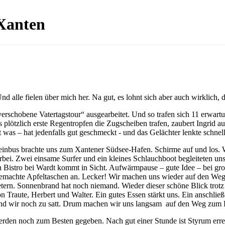
Xanten
d alle fielen über mich her. Na gut, es lohnt sich aber auch wirklich,
e „verschobene Vatertagstour“ ausgearbeitet. Und so trafen sich 11 erw
 plötzlich erste Regentropfen die Zugscheiben trafen, zaubert Ingrid 
t was – hat jedenfalls gut geschmeckt - und das Gelächter lenkte schne
inbus brachte uns zum Xantener Südsee-Hafen. Schirme auf und los. Wer 
bei. Zwei einsame Surfer und ein kleines Schlauchboot begleiteten un
in Bistro bei Wardt kommt in Sicht. Aufwärmpause – gute Idee – bei 
gemachte Apfeltaschen an. Lecker! Wir machen uns wieder auf den Weg.
ometern. Sonnenbrand hat noch niemand. Wieder dieser schöne Blick tro
 Traute, Herbert und Walter. Ein gutes Essen stärkt uns. Ein anschlie
te sind wir noch zu satt. Drum machen wir uns langsam auf den Weg zu
erden noch zum Besten gegeben. Nach gut einer Stunde ist Styrum errei