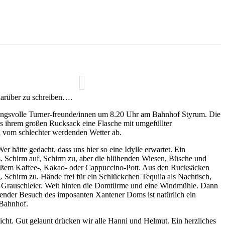
 darüber zu schreiben….
artungsvolle Turner-freunde/innen um 8.20 Uhr am Bahnhof Styrum. Die
aus ihrem großen Rucksack eine Flasche mit umgefüllter
ll vom schlechter werdenden Wetter ab.
hätte gedacht, dass uns hier so eine Idylle erwartet. Ein
s. Schirm auf, Schirm zu, aber die blühenden Wiesen, Büsche und
großem Kaffee-, Kakao- oder Cappuccino-Pott. Aus den Rucksäcken
 Schirm zu. Hände frei für ein Schlückchen Tequila als Nachtisch,
tz Grauschleier. Weit hinten die Domtürme und eine Windmühle. Dann
ßender Besuch des imposanten Xantener Doms ist natürlich ein
m Bahnhof.
cht. Gut gelaunt drücken wir alle Hanni und Helmut. Ein herzliches