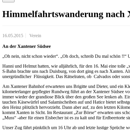
Himmelfahrtswanderung nach 
16.05.2015
Verein
An der Xantener Südsee
„Oh nein, nicht schon wieder“. „Oh doch, schreib Du mal schön !!“ Un
Hanni und Helmut hatten, wie alljährlich, für den 16. Mai eine toll
S-Bahn brachte uns nach Duisburg, von dort ging es nach Xanten. Als
unergründlicher Flüssigkeit. Das Rätselraten, ob Calvados oder sons
Am Xantener Bahnhof erwarteten uns Brigitte und Dieter, und ein Kle
kilometerlanger gepflegter Rundweg führt an der Xantener Südsee vor
immer wieder der grandiose Blick über den großen See lenken ab. E
tauchen Käsewürfel und Salamischeiben auf und Hatice bietet selbst
den Heinz plötzlich hervorzieht. Dann aber auf, zu den letzten Kil
kommt Xanten in Sicht. Im Restaurant „Zur Börse“ erwarten uns schon
„Muss“ -aber für einen Eisbecher ist es zu kalt und für Erdbeertor
Unser Zug fährt pünktlich um 16 Uhr ab und letzte lustige Sprüche w