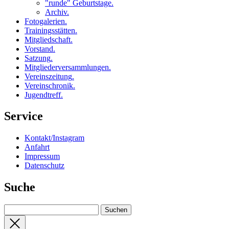
"runde" Geburtstage
.
Archiv
.
Fotogalerien
.
Trainingsstätten
.
Mitgliedschaft
.
Vorstand
.
Satzung
.
Mitgliederversammlungen
.
Vereinszeitung
.
Vereinschronik
.
Jugendtreff
.
Service
Kontakt/Instagram
Anfahrt
Impressum
Datenschutz
Suche