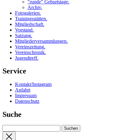
"runde" Geburtstage
.
Archiv
.
Fotogalerien
.
Trainingsstätten
.
Mitgliedschaft
.
Vorstand
.
Satzung
.
Mitgliederversammlungen
.
Vereinszeitung
.
Vereinschronik
.
Jugendtreff
.
Service
Kontakt/Instagram
Anfahrt
Impressum
Datenschutz
Suche