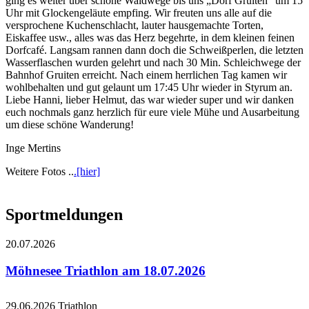
ging es weiter über schöne Waldwege bis uns „Dorf Gruiten“ um 15
Uhr mit Glockengeläute empfing. Wir freuten uns alle auf die
versprochene Kuchenschlacht, lauter hausgemachte Torten,
Eiskaffee usw., alles was das Herz begehrte, in dem kleinen feinen
Dorfcafé. Langsam rannen dann doch die Schweißperlen, die letzten
Wasserflaschen wurden gelehrt und nach 30 Min. Schleichwege der
Bahnhof Gruiten erreicht. Nach einem herrlichen Tag kamen wir
wohlbehalten und gut gelaunt um 17:45 Uhr wieder in Styrum an.
Liebe Hanni, lieber Helmut, das war wieder super und wir danken
euch nochmals ganz herzlich für eure viele Mühe und Ausarbeitung
um diese schöne Wanderung!
Inge Mertins
Weitere Fotos ..
.[hier]
Sportmeldungen
20.07.2026
Möhnesee Triathlon am 18.07.2026
29.06.2026
Triathlon