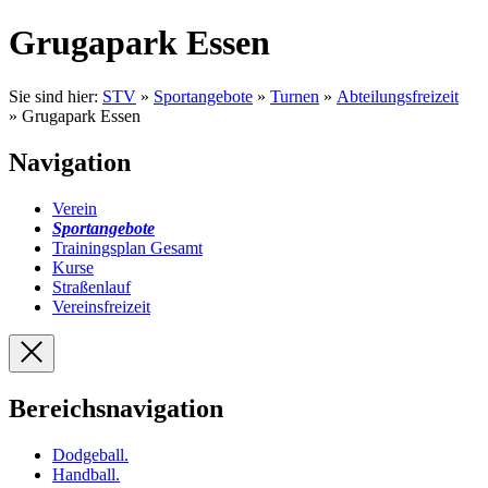
Grugapark Essen
Sie sind hier:
STV
»
Sportangebote
»
Turnen
»
Abteilungsfreizeit
» Grugapark Essen
Navigation
Verein
Sportangebote
Trainingsplan Gesamt
Kurse
Straßenlauf
Vereinsfreizeit
Bereichsnavigation
Dodgeball
.
Handball
.