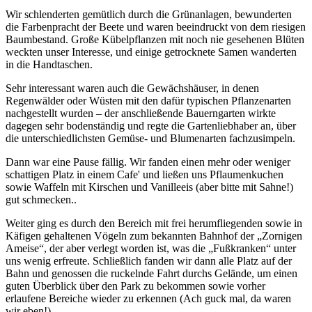
Wir schlenderten gemütlich durch die Grünanlagen, bewunderten
die Farbenpracht der Beete und waren beeindruckt von dem riesigen
Baumbestand. Große Kübelpflanzen mit noch nie gesehenen Blüten
weckten unser Interesse, und einige getrocknete Samen wanderten
in die Handtaschen.
Sehr interessant waren auch die Gewächshäuser, in denen
Regenwälder oder Wüsten mit den dafür typischen Pflanzenarten
nachgestellt wurden – der anschließende Bauerngarten wirkte
dagegen sehr bodenständig und regte die Gartenliebhaber an, über
die unterschiedlichsten Gemüse- und Blumenarten fachzusimpeln.
Dann war eine Pause fällig. Wir fanden einen mehr oder weniger
schattigen Platz in einem Cafe' und ließen uns Pflaumenkuchen
sowie Waffeln mit Kirschen und Vanilleeis (aber bitte mit Sahne!)
gut schmecken..
Weiter ging es durch den Bereich mit frei herumfliegenden sowie in
Käfigen gehaltenen Vögeln zum bekannten Bahnhof der „Zornigen
Ameise“, der aber verlegt worden ist, was die „Fußkranken“ unter
uns wenig erfreute. Schließlich fanden wir dann alle Platz auf der
Bahn und genossen die ruckelnde Fahrt durchs Gelände, um einen
guten Überblick über den Park zu bekommen sowie vorher
erlaufene Bereiche wieder zu erkennen (Ach guck mal, da waren
wir eben!).