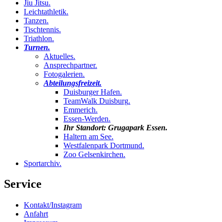
Jiu Jitsu
.
Leichtathletik
.
Tanzen
.
Tischtennis
.
Triathlon
.
Turnen
.
Aktuelles
.
Ansprechpartner
.
Fotogalerien
.
Abteilungsfreizeit
.
Duisburger Hafen
.
TeamWalk Duisburg
.
Emmerich
.
Essen-Werden
.
Ihr Standort:
Grugapark Essen
.
Haltern am See
.
Westfalenpark Dortmund
.
Zoo Gelsenkirchen
.
Sportarchiv
.
Service
Kontakt/Instagram
Anfahrt