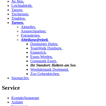
Jiu Jitsu
.
Leichtathletik
.
Tanzen
.
Tischtennis
.
Triathlon
.
Turnen
.
Aktuelles
.
Ansprechpartner
.
Fotogalerien
.
Abteilungsfreizeit
.
Duisburger Hafen
.
TeamWalk Duisburg
.
Emmerich
.
Essen-Werden
.
Grugapark Essen
.
Ihr Standort:
Haltern am See
.
Westfalenpark Dortmund
.
Zoo Gelsenkirchen
.
Sportarchiv
.
Service
Kontakt/Instagram
Anfahrt