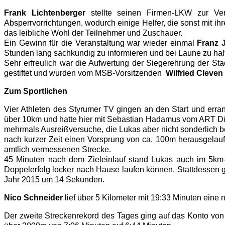
Frank Lichtenberger
stellte seinen Firmen-LKW zur V
Absperrvorrichtungen, wodurch einige Helfer, die sonst mit ih
das leibliche Wohl der Teilnehmer und Zuschauer.
Ein Gewinn für die Veranstaltung war wieder einmal
Franz 
Stunden lang sachkundig zu informieren und bei Laune zu hal
Sehr erfreulich war die Aufwertung der Siegerehrung der St
gestiftet und wurden vom MSB-Vorsitzenden
Wilfried Cleven
Zum Sportlichen
Vier Athleten des Styrumer TV gingen an den Start und erran
über 10km und hatte hier mit Sebastian Hadamus vom ART Dü
mehrmals Ausreißversuche, die Lukas aber nicht sonderlich be
nach kurzer Zeit einen Vorsprung von ca. 100m herausgelaufe
amtlich vermessenen Strecke.
45 Minuten nach dem Zieleinlauf stand Lukas auch im 5km-
Doppelerfolg locker nach Hause laufen können. Stattdessen g
Jahr 2015 um 14 Sekunden.
Nico Schneider
lief über 5 Kilometer mit 19:33 Minuten eine
Der zweite Streckenrekord des Tages ging auf das Konto vo