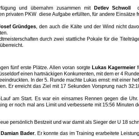
erfügung und übernahm zusammen mit
Detlev Schwoll
de
ren privaten PKW diese Aufgabe erfüllten, für andere Einsätze fr
Josef Gründges
, den auch die Kälte und der Wind nicht dav
ten.
adtmeisterschaften durch zwei stattliche Pokale für die Titel
überreicht.
gen fünf erste Plätze. Allen voran sorgte
Lukas Kagermeier
sseldorf einen hartnäckigen Konkurrenten, mit dem er 4 Rund
eindruckten. In der 5. Runde machte Lukas ernst: mit einer hef
n. Er erreicht das Ziel mit 17 Sekunden Vorsprung nach 32:18 
Lauf am Start. Es war ein einsames Rennen gegen die Uhr. M
ing er noch mal ans Limit und verbesserte mit 15:56 Minuten 
 neue persönlich Bestzeit und war damit als Sieger der U 18 sch
n
Damian Bader
. Er konnte das im Training erarbeitete Leist