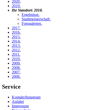
2020
.
2019
.
Ihr Standort:
2018
.
Ergebnisse
.
Stadtmeisterschaft
.
Fotogalerien
.
2017
.
2016
.
2015
.
2014
.
2013
.
2012
.
2011
.
2010
.
2009
.
2008
.
2007
.
2006
.
Service
Kontakt/Instagram
Anfahrt
Impressum