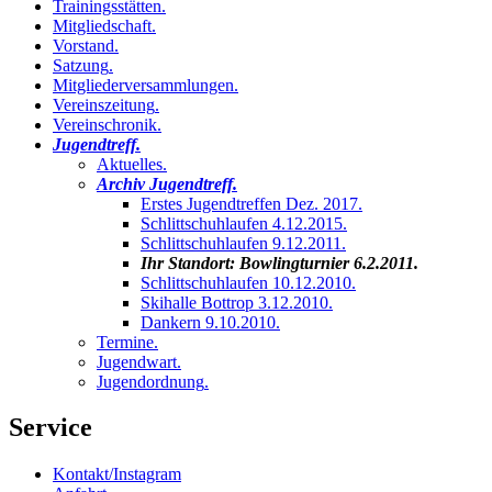
Trainingsstätten
.
Mitgliedschaft
.
Vorstand
.
Satzung
.
Mitgliederversammlungen
.
Vereinszeitung
.
Vereinschronik
.
Jugendtreff
.
Aktuelles
.
Archiv Jugendtreff
.
Erstes Jugendtreffen Dez. 2017
.
Schlittschuhlaufen 4.12.2015
.
Schlittschuhlaufen 9.12.2011
.
Ihr Standort:
Bowlingturnier 6.2.2011
.
Schlittschuhlaufen 10.12.2010
.
Skihalle Bottrop 3.12.2010
.
Dankern 9.10.2010
.
Termine
.
Jugendwart
.
Jugendordnung
.
Service
Kontakt/Instagram