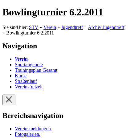
Bowlingturnier 6.2.2011
Sie sind hier:
STV
»
Verein
»
Jugendtreff
»
Archiv Jugendtreff
» Bowlingturnier 6.2.2011
Navigation
Verein
Sportangebote
Trainingsplan Gesamt
Kurse
Straßenlauf
Vereinsfreizeit
Bereichsnavigation
Vereinsmeldungen
.
Fotogalerien
.