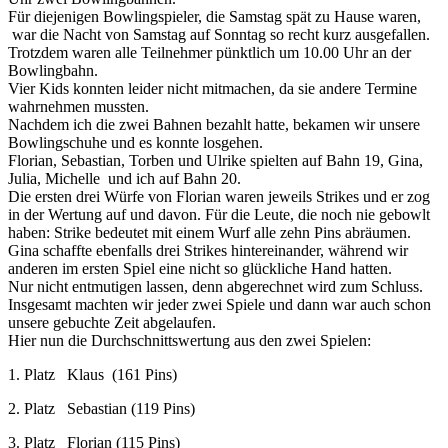
Für diejenigen Bowlingspieler, die Samstag spät zu Hause waren,
war die Nacht von Samstag auf Sonntag so recht kurz ausgefallen.
Trotzdem waren alle Teilnehmer pünktlich um 10.00 Uhr an der
Bowlingbahn.
Vier Kids konnten leider nicht mitmachen, da sie andere Termine
wahrnehmen mussten.
Nachdem ich die zwei Bahnen bezahlt hatte, bekamen wir unsere
Bowlingschuhe und es konnte losgehen.
Florian, Sebastian, Torben und Ulrike spielten auf Bahn 19, Gina,
Julia, Michelle und ich auf Bahn 20.
Die ersten drei Würfe von Florian waren jeweils Strikes und er zog
in der Wertung auf und davon. Für die Leute, die noch nie gebowlt
haben: Strike bedeutet mit einem Wurf alle zehn Pins abräumen.
Gina schaffte ebenfalls drei Strikes hintereinander, während wir
anderen im ersten Spiel eine nicht so glückliche Hand hatten.
Nur nicht entmutigen lassen, denn abgerechnet wird zum Schluss.
Insgesamt machten wir jeder zwei Spiele und dann war auch schon
unsere gebuchte Zeit abgelaufen.
Hier nun die Durchschnittswertung aus den zwei Spielen:
1. Platz Klaus (161 Pins)
2. Platz Sebastian (119 Pins)
3. Platz Florian (115 Pins)