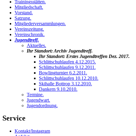
Trainingsstätten
.
Mitgliedschaft
.
Vorstand
.
Satzung
.
Mitgliederversammlungen
.
Vereinszeitung
.
Vereinschronik
.
Jugendtreff
.
Aktuelles
.
Ihr Standort:
Archiv Jugendtreff
.
Ihr Standort:
Erstes Jugendtreffen Dez. 2017
.
Schlittschuhlaufen 4.12.2015
.
Schlittschuhlaufen 9.12.2011
.
Bowlingturnier 6.2.2011
.
Schlittschuhlaufen 10.12.2010
.
Skihalle Bottrop 3.12.2010
.
Dankern 9.10.2010
.
Termine
.
Jugendwart
.
Jugendordnung
.
Service
Kontakt/Instagram