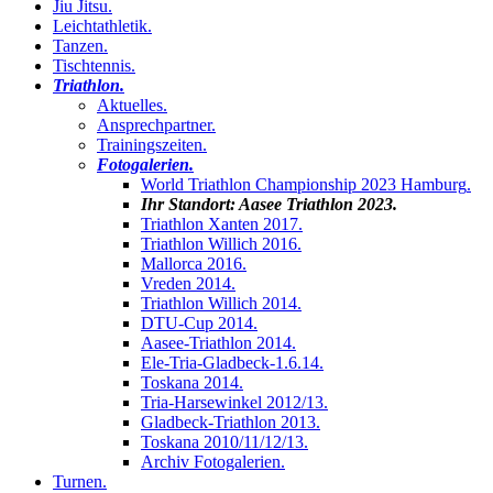
Jiu Jitsu
.
Leichtathletik
.
Tanzen
.
Tischtennis
.
Triathlon
.
Aktuelles
.
Ansprechpartner
.
Trainingszeiten
.
Fotogalerien
.
World Triathlon Championship 2023 Hamburg
.
Ihr Standort:
Aasee Triathlon 2023
.
Triathlon Xanten 2017
.
Triathlon Willich 2016
.
Mallorca 2016
.
Vreden 2014
.
Triathlon Willich 2014
.
DTU-Cup 2014
.
Aasee-Triathlon 2014
.
Ele-Tria-Gladbeck-1.6.14
.
Toskana 2014
.
Tria-Harsewinkel 2012/13
.
Gladbeck-Triathlon 2013
.
Toskana 2010/11/12/13
.
Archiv Fotogalerien
.
Turnen
.