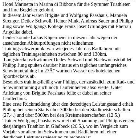
Hotel Marinetta in Marina di Bibbona für die Styrumer Triathleten
und ihre Begleiter gelohnt.
In diesem Jahr waren Brigitte und Wolfgang Paashaus, Manuela
Strenger, Detlev Schwoll, Heiner Mink, Andreas Sauer und Philipp
Jung sowie Wolfgangs Kollege Franz Josef Gründges mit Ehefrau
Angelika dabei.
Leider konnte Lukas Kagermeier in diesem Jahr wegen der
anstehenden Abiturprüfungen nicht teilnehmen.
Trainingsschwerpunkt war wie jedes Jahr das Radfahren mit
täglichen Trainingseinheiten zwischen 80 und 130km.
Langstreckenschwimmer Detlev Schwoll und Nachwuchstriathlet
Philipp Jung spulten darüber hinaus ein tägliches umfangreiches
Schwimmtraining im 27Â° warmen Wasser des hoteleigenen
Sportbeckens ab.
Besonders trainingsfleißig war Philipp, der zusätzlich zum Rad- und
Schwimmtraining auch noch Laufeinheiten absolvierte. Unter
Anleitung von Brigitte Paashaus feilte er dabei an seiner
Lauftechnik.
Eine erste Rückmeldung über den derzeitigen Leistungsstand erhält
Philipp bei seinen Starts über 3000m bei den Stadtmeisterschaften
(27.4.) und über 5000m bei den Kreismeisterschaften (12.5.)
Trainer Wolfgang Paashaus wartet mit Spannung auf Philipps ersten
diesjährigen Triathlon in Gladbeck (26.5.), wo im Vergleich zum
Vorjahr vor allem im Schwimmen und Radfahren mit einer
deutlichen Leistungssteigerung zu rechnen ist.