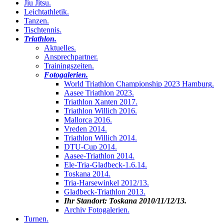
Jiu Jitsu
.
Leichtathletik
.
Tanzen
.
Tischtennis
.
Triathlon
.
Aktuelles
.
Ansprechpartner
.
Trainingszeiten
.
Fotogalerien
.
World Triathlon Championship 2023 Hamburg
.
Aasee Triathlon 2023
.
Triathlon Xanten 2017
.
Triathlon Willich 2016
.
Mallorca 2016
.
Vreden 2014
.
Triathlon Willich 2014
.
DTU-Cup 2014
.
Aasee-Triathlon 2014
.
Ele-Tria-Gladbeck-1.6.14
.
Toskana 2014
.
Tria-Harsewinkel 2012/13
.
Gladbeck-Triathlon 2013
.
Ihr Standort:
Toskana 2010/11/12/13
.
Archiv Fotogalerien
.
Turnen
.