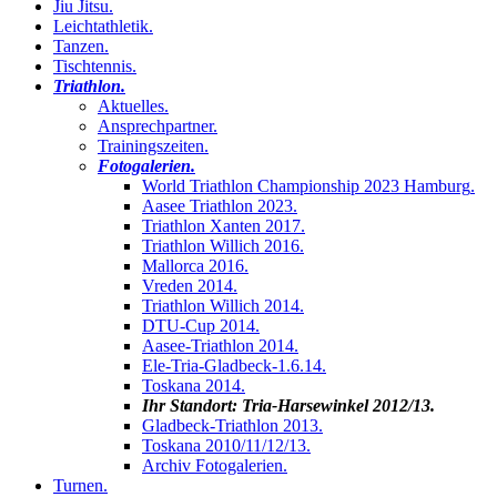
Jiu Jitsu
.
Leichtathletik
.
Tanzen
.
Tischtennis
.
Triathlon
.
Aktuelles
.
Ansprechpartner
.
Trainingszeiten
.
Fotogalerien
.
World Triathlon Championship 2023 Hamburg
.
Aasee Triathlon 2023
.
Triathlon Xanten 2017
.
Triathlon Willich 2016
.
Mallorca 2016
.
Vreden 2014
.
Triathlon Willich 2014
.
DTU-Cup 2014
.
Aasee-Triathlon 2014
.
Ele-Tria-Gladbeck-1.6.14
.
Toskana 2014
.
Ihr Standort:
Tria-Harsewinkel 2012/13
.
Gladbeck-Triathlon 2013
.
Toskana 2010/11/12/13
.
Archiv Fotogalerien
.
Turnen
.