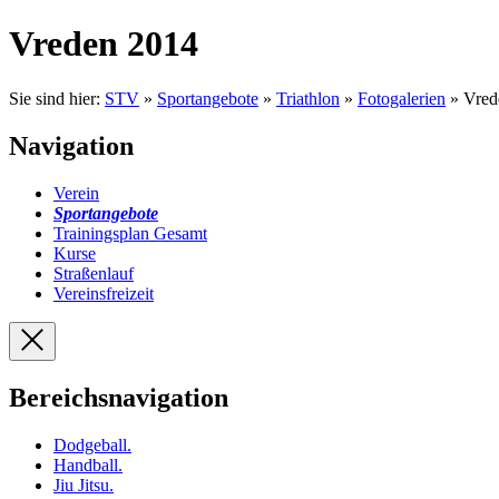
Vreden 2014
Sie sind hier:
STV
»
Sportangebote
»
Triathlon
»
Fotogalerien
» Vred
Navigation
Verein
Sportangebote
Trainingsplan Gesamt
Kurse
Straßenlauf
Vereinsfreizeit
Bereichsnavigation
Dodgeball
.
Handball
.
Jiu Jitsu
.