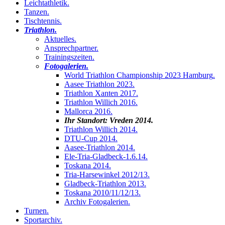
Leichtathletik
.
Tanzen
.
Tischtennis
.
Triathlon
.
Aktuelles
.
Ansprechpartner
.
Trainingszeiten
.
Fotogalerien
.
World Triathlon Championship 2023 Hamburg
.
Aasee Triathlon 2023
.
Triathlon Xanten 2017
.
Triathlon Willich 2016
.
Mallorca 2016
.
Ihr Standort:
Vreden 2014
.
Triathlon Willich 2014
.
DTU-Cup 2014
.
Aasee-Triathlon 2014
.
Ele-Tria-Gladbeck-1.6.14
.
Toskana 2014
.
Tria-Harsewinkel 2012/13
.
Gladbeck-Triathlon 2013
.
Toskana 2010/11/12/13
.
Archiv Fotogalerien
.
Turnen
.
Sportarchiv
.