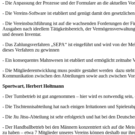
- Die Anpassung der Prozesse und der Formulare an die aktuellen Vor
- Die Vereins-Software ist etabliert und genügt damit den gesetzlic
- Die Vereinsbuchführung ist auf die wachsenden Forderungen der Fin
Ausgaben nach ideellem Tätigkeitsbereich, der Vermögensverwaltung,
und dessen Inventar.
- Das Zahlungsverfahren „SEPA“ ist eingeführt und wird von der Mehr
dieses Verfahren zu gewinnen
- Ein konsequentes Mahnwesen ist etabliert und ermöglicht zeitnahe V
- Die Mitgliederentwicklung muss positiv gestaltet werden dazu steh
Kommunikation zwischen den Abteilungen sowie auch zwischen Vors
Sportwart, Herbert Holtmann
- Der Turnbetrieb ist gut angenommen – hier wird es notwendig sei
- Die Tischtennisabteilung hat nach einigen Irritationen und Spiele
- Die Jiu Jitsu-Abteilung ist sehr erfolgreich und hat bei den Deutsc
- Der Handballbetrieb bei den Männern konzentriert sich auf die Mei
zu haben – etwa 7 Mitglieder unseres Vereins können deshalb nur ihr