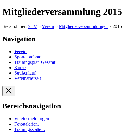
Mitgliederversammlung 2015
Sie sind hier:
STV
»
Verein
»
Mitgliederversammlungen
» 2015
Navigation
Verein
Sportangebote
Trainingsplan Gesamt
Kurse
Straßenlauf
Vereinsfreizeit
Bereichsnavigation
Vereinsmeldungen
.
Fotogalerien
.
Trainingsstätten
.