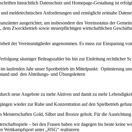
schriften hinsichtlich Datenschutz und Homepage-Gestaltung ist erfolg
hen und meldetechnischen Anforderungen und ermöglicht zeitnahe Daten
anzämter ausgerichtet, um insbesondere den Vereinsstatus der Gemeinnü
 dem Zweckbetrieb sowie steuerpflichtigen wirtschaftlichen Geschäft
heit der Vereinsmitglieder angenommen. Es muss zur Einsparung von Zei
erfolgung säumiger Beitragszahler bis hin zur Einleitung rechtlicher S
t im laufenden Jahr unser Sportbetrieb im Mittelpunkt: Optimierung un
tand und den Abteilungs- und Übungsleitern
n, durch neue Angebote zu mehr Aktiven und damit zu mehr Lebendigk
rabgängen wieder zur Ruhe und Konzentration auf den Spielbetrieb gefun
hen Meisterschaften Gold, Silber und Bronze geholt. Für die Ausrichtun
sterschaftsspiele – bei den Frauen haben wir dagegen bis heute keine 
en Wettkampfsport unter „HSG“ realisieren