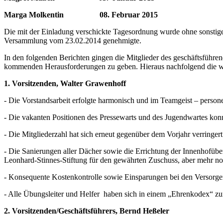
Marga Molkentin 08. Februar 2015
Die mit der Einladung verschickte Tagesordnung wurde ohne sonstig
Versammlung vom 23.02.2014 genehmigte.
In den folgenden Berichten gingen die Mitglieder des geschäftsführ
kommenden Herausforderungen zu geben. Hieraus nachfolgend die w
1. Vorsitzenden, Walter Grawenhoff
- Die Vorstandsarbeit erfolgte harmonisch und im Teamgeist – persone
- Die vakanten Positionen des Pressewarts und des Jugendwartes konn
- Die Mitgliederzahl hat sich erneut gegenüber dem Vorjahr verringe
- Die Sanierungen aller Dächer sowie die Errichtung der Innenhofüb
Leonhard-Stinnes-Stiftung für den gewährten Zuschuss, aber mehr no
- Konsequente Kostenkontrolle sowie Einsparungen bei den Versorgern
- Alle Übungsleiter und Helfer haben sich in einem „Ehrenkodex“ zum
2. Vorsitzenden/Geschäftsführers, Bernd Heßeler