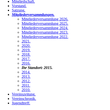
Mitgliedschaft
.
Vorstand
.
Satzung
.
Mitgliederversammlungen
.
Mitgliederversammlung 2026
.
Mitgliederversammlung 2025
.
Mitgliederversammlung 2024
.
Mitgliederversammlung 2023
.
Mitgliederversammlung 2022
.
2021
.
2020
.
2019
.
2018
.
2017
.
2016
.
Ihr Standort:
2015
.
2014
.
2013
.
2012
.
2011
.
2010
.
Vereinszeitung
.
Vereinschronik
.
Jugendtreff
.