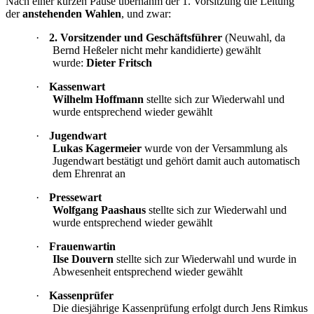
Nach einer kurzen Pause übernahm der 1. Vorsitzung die Leitung
der
anstehenden Wahlen
, und zwar:
·
2. Vorsitzender und Geschäftsführer
(Neuwahl, da
Bernd Heßeler nicht mehr kandidierte) gewählt
wurde:
Dieter Fritsch
·
Kassenwart
Wilhelm Hoffmann
stellte sich zur Wiederwahl und
wurde entsprechend wieder gewählt
·
Jugendwart
Lukas Kagermeier
wurde von der Versammlung als
Jugendwart bestätigt und gehört damit auch automatisch
dem Ehrenrat an
·
Pressewart
Wolfgang Paashaus
stellte sich zur Wiederwahl und
wurde entsprechend wieder gewählt
·
Frauenwartin
Ilse Douvern
stellte sich zur Wiederwahl und wurde in
Abwesenheit entsprechend wieder gewählt
·
Kassenprüfer
Die diesjährige Kassenprüfung erfolgt durch Jens Rimkus