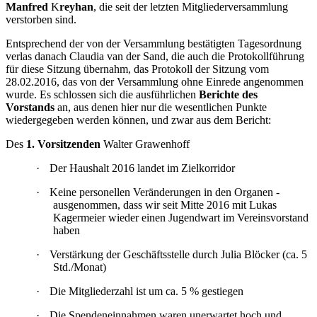
Manfred
K
reyhan
, die seit der letzten Mitgliederversammlung
verstorben sind.
Entsprechend der von der Versammlung bestätigten Tagesordnung
verlas danach Claudia van der Sand, die auch die Protokollführung
für diese Sitzung übernahm, das Protokoll der Sitzung vom
28.02.2016, das von der Versammlung ohne Einrede angenommen
wurde. Es schlossen sich die ausführlichen
Berichte des
Vorstands
an, aus denen hier nur die wesentlichen Punkte
wiedergegeben werden können, und zwar aus dem Bericht:
Des
1. Vorsitzenden
Walter Grawenhoff
·
Der Haushalt 2016 landet im Zielkorridor
·
Keine personellen Veränderungen in den Organen -
ausgenommen, dass wir seit Mitte 2016 mit Lukas
Kagermeier wieder einen Jugendwart im Vereinsvorstand
haben
·
Verstärkung der Geschäftsstelle durch Julia Blöcker (ca. 5
Std./Monat)
·
Die Mitgliederzahl ist um ca. 5 % gestiegen
·
Die Spendeneinnahmen waren unerwartet hoch und