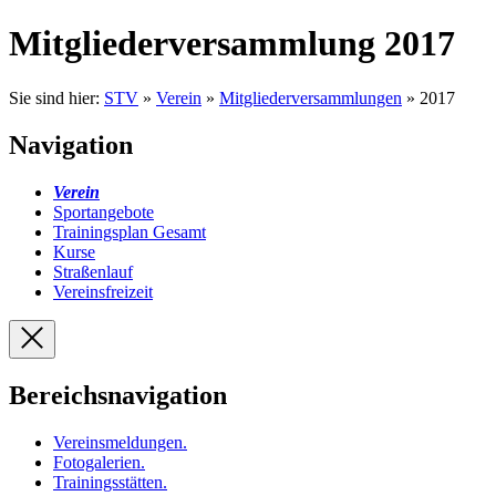
Mitgliederversammlung 2017
Sie sind hier:
STV
»
Verein
»
Mitgliederversammlungen
» 2017
Navigation
Verein
Sportangebote
Trainingsplan Gesamt
Kurse
Straßenlauf
Vereinsfreizeit
Bereichsnavigation
Vereinsmeldungen
.
Fotogalerien
.
Trainingsstätten
.