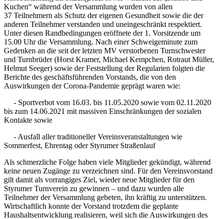
Kuchen“ während der Versammlung wurden von allen
37 Teilnehmern als Schutz der eigenen Gesundheit sowie die der
anderen Teilnehmer verstanden und uneingeschränkt respektiert.
Unter diesen Randbedingungen eröffnete der 1. Vorsitzende um
15.00 Uhr die Versammlung. Nach einer Schweigeminute zum
Gedenken an die seit der letzten MV verstorbenen Turnschwester
und Turnbrüder (Horst Kramer, Michael Kempchen, Rotraut Müller,
Helmut Seeger) sowie der Feststellung der Regularien folgten die
Berichte des geschäftsführenden Vorstands, die von den
Auswirkungen der Corona-Pandemie geprägt waren wie:
- Sportverbot vom 16.03. bis 11.05.2020 sowie vom 02.11.2020
bis zum 14.06.2021 mit massiven Einschränkungen der sozialen
Kontakte sowie
- Ausfall aller traditioneller Vereinsveranstaltungen wie
Sommerfest, Ehrentag oder Styrumer Straßenlauf
Als schmerzliche Folge haben viele Mitglieder gekündigt, während
keine neuen Zugänge zu verzeichnen sind. Für den Vereinsvorstand
gilt damit als vorrangiges Ziel, wieder neue Mitglieder für den
Styrumer Turnverein zu gewinnen – und dazu wurden alle
Teilnehmer der Versammlung gebeten, ihn kräftig zu unterstützen.
Wirtschaftlich konnte der Vorstand trotzdem die geplante
Haushaltsentwicklung realisieren, weil sich die Auswirkungen des