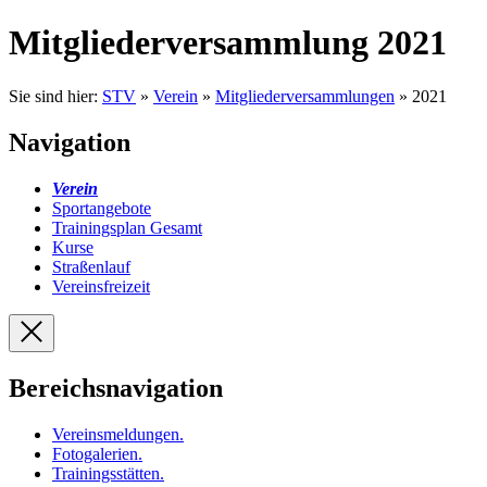
Mitgliederversammlung 2021
Sie sind hier:
STV
»
Verein
»
Mitgliederversammlungen
» 2021
Navigation
Verein
Sportangebote
Trainingsplan Gesamt
Kurse
Straßenlauf
Vereinsfreizeit
Bereichsnavigation
Vereinsmeldungen
.
Fotogalerien
.
Trainingsstätten
.