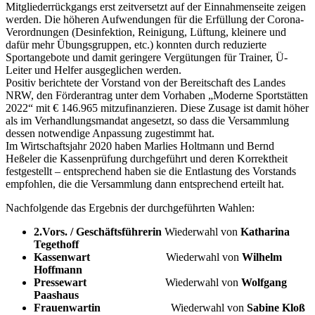
Mitgliederrückgangs erst zeitversetzt auf der Einnahmenseite zeigen
werden. Die höheren Aufwendungen für die Erfüllung der Corona-
Verordnungen (Desinfektion, Reinigung, Lüftung, kleinere und
dafür mehr Übungsgruppen, etc.) konnten durch reduzierte
Sportangebote und damit geringere Vergütungen für Trainer, Ü-
Leiter und Helfer ausgeglichen werden.
Positiv berichtete der Vorstand von der Bereitschaft des Landes
NRW, den Förderantrag unter dem Vorhaben „Moderne Sportstätten
2022“ mit € 146.965 mitzufinanzieren. Diese Zusage ist damit höher
als im Verhandlungsmandat angesetzt, so dass die Versammlung
dessen notwendige Anpassung zugestimmt hat.
Im Wirtschaftsjahr 2020 haben Marlies Holtmann und Bernd
Heßeler die Kassenprüfung durchgeführt und deren Korrektheit
festgestellt – entsprechend haben sie die Entlastung des Vorstands
empfohlen, die die Versammlung dann entsprechend erteilt hat.
Nachfolgende das Ergebnis der durchgeführten Wahlen:
2.Vors. / Geschäftsführerin
Wiederwahl von
Katharina
Tegethoff
Kassenwart
Wiederwahl von
Wilhelm
Hoffmann
Pressewart
Wiederwahl von
Wolfgang
Paashaus
Frauenwartin
Wiederwahl von
Sabine Kloß