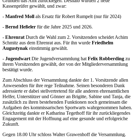
Gründen das Amt zurücklegen. Deshalb wurden 2 neue
Kassenprüfer gewählt, und zwar:
-
Manfred Moll
als Ersatz für Robert Rumpelt (nur für 2024)
-
Bernd Heßeler
für die Jahre 2025 und 2026.
-
Ehrenrat
Durch die Wahl zum 2. Vorsitzenden scheidet Achim
Schmitz aus dem Ehrenrat aus. Für ihn wurde
Friedhelm
Augustynak
einstimmig gewählt.
-
Jugendwart
Die Jugendversammlung hat
Felix Robberding
zu
ihrem Vorsitzenden gewählt, der von der Mitgliederversammlung
bestätigt wurde.
Zum Abschluss der Versammlung dankte der 1. Vorsitzende allen
Anwesenden für ihre rege Teilnahme. Seinen besonderen Dank
adressierte er dabei stellvertretend für alle anderen ehrenamtlichen
Helfer, Unterstützer und Gönner an Brigitte, Sabine und Tanja, die
zusätzlich zu ihren bestehenden Funktionen noch gemeinsam die
Aufgaben des kommissarischen Sportwarts wahrgenommen haben.
Gleichzeitig dankte er Katharina Tegethoff für ihr zurückliegendes
Engagement mit der Hoffnung auf eine gesunde und erfolgreiche
Zukunft.
Gegen 18.00 Uhr schloss Walter Grawenhoff die Versammlung.